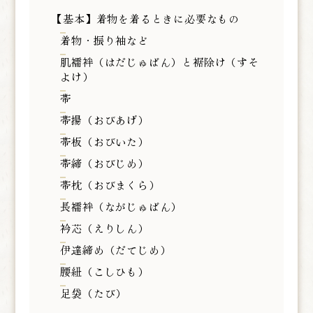
【基本】着物を着るときに必要なもの
着物・振り袖など
肌襦袢（はだじゅばん）と裾除け（すそ
よけ）
帯
帯揚（おびあげ）
帯板（おびいた）
帯締（おびじめ）
帯枕（おびまくら）
長襦袢（ながじゅばん）
衿芯（えりしん）
伊達締め（だてじめ）
腰紐（こしひも）
足袋（たび）